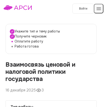
Войти
Создать работу
Укажите тип и тему работы
Получите черновик
Оплатите работу
Темы работ
Работа готова
О сервисе
Взаимосвязь ценовой и
Контакты
О компании
налоговой политики
Наши гарантии
государства
Порядок оплаты
16 декабря 2025
3
Вопросы и ответы
Отзывы
Тип работы