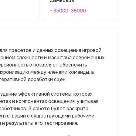
Символов
~ 35000–38000
для пресетов и данных освещения игровой
ичением сложности и масштаба современных
ерсионностью позволяет обеспечить
нхронизацию между членами команды, а
теративной доработки сцен.
оздание эффективной системы, которая
етах и компонентах освещения, учитывая
работчиков. В работе будет раскрыта
 интеграции с существующими рабочими
 и результаты его тестирования.