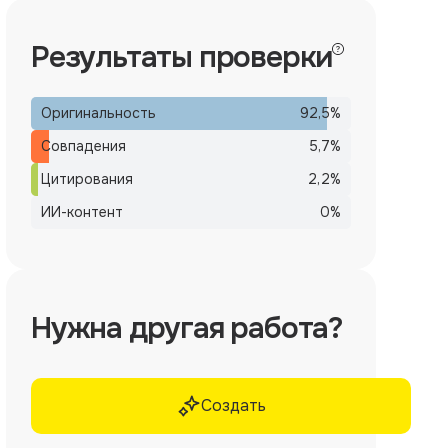
Результаты проверки
Оригинальность
92,5
%
Совпадения
5,7
%
Цитирования
2,2
%
ИИ-контент
0
%
Нужна другая работа?
Создать