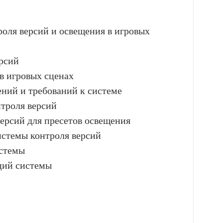
роля версий и освещения в игровых
рсий
в игровых сценах
ний и требований к системе
троля версий
версий для пресетов освещения
истемы контроля версий
истемы
ций системы