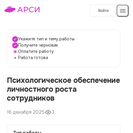
Войти
Создать работу
Укажите тип и тему работы
Получите черновик
Оплатите работу
Темы работ
Работа готова
О сервисе
Психологическое обеспечение
Контакты
О компании
личностного роста
Наши гарантии
сотрудников
Порядок оплаты
16 декабря 2025
3
Вопросы и ответы
Отзывы
Тип работы