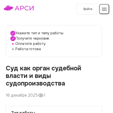
Войти
Создать работу
Укажите тип и тему работы
Получите черновик
Оплатите работу
Темы работ
Работа готова
О сервисе
Суд как орган судебной
Контакты
О компании
власти и виды
Наши гарантии
судопроизводства
Порядок оплаты
16 декабря 2025
1
Вопросы и ответы
Отзывы
Тип работы