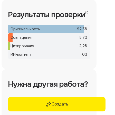
Результаты проверки
Оригинальность
92,5
%
Совпадения
5,7
%
Цитирования
2,2
%
ИИ-контент
0
%
Нужна другая работа?
Создать