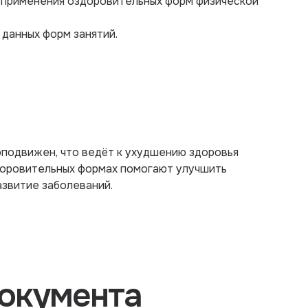
 применения оздоровительных форм физической
 данных форм занятий.
подвижен, что ведёт к ухудшению здоровья
доровительных формах помогают улучшить
азвитие заболеваний.
окумента