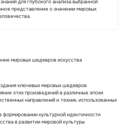
 знаний для глубокого анализа выбранной
нное представление о значении мировых
человечества.
ение мировых шедевров искусства
создания ключевых мировых шедевров
ияние этих произведений в различные эпохи
ственных направлений и техник, использованных
 в формировании культурной идентичности
усства в развитии мировой культуры