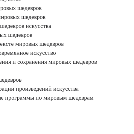
ировых шедевров
 мировых шедевров
 шедевров искусства
вых шедевров
тексте мировых шедевров
овременное искусство
чения и сохранения мировых шедевров
шедевров
врации произведений искусства
ные программы по мировым шедеврам