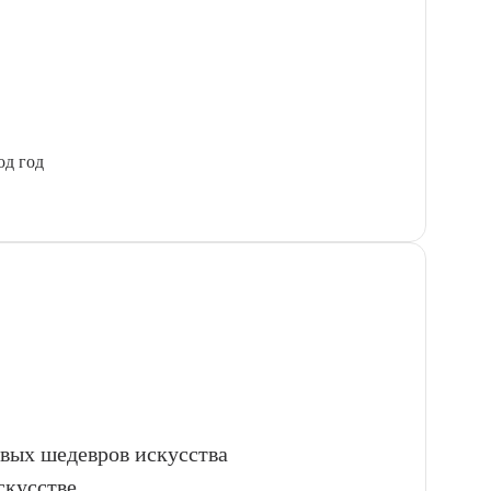
од год
овых шедевров искусства
скусстве