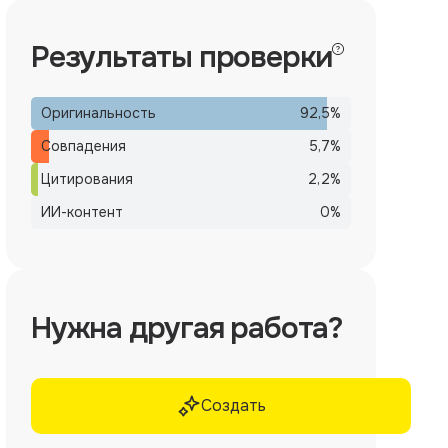
Результаты проверки
Оригинальность
92,5
%
Совпадения
5,7
%
Цитирования
2,2
%
ИИ-контент
0
%
Нужна другая работа?
Создать