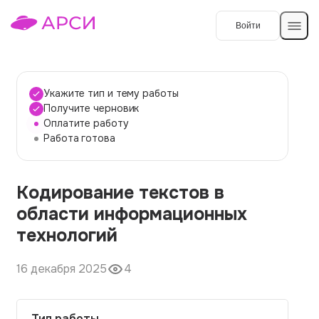
Войти
Создать работу
Укажите тип и тему работы
Получите черновик
Оплатите работу
Темы работ
Работа готова
О сервисе
Кодирование текстов в
Контакты
О компании
области информационных
Наши гарантии
технологий
Порядок оплаты
16 декабря 2025
4
Вопросы и ответы
Отзывы
Тип работы