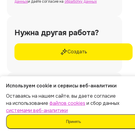
данных
и даёте согласие на
обработку данных
Нужна другая работа?
Создать
Используем cookie и сервисы веб-аналитики
Нужна
курсовая работа
Оставаясь на нашем сайте, вы даете согласие
без использования
на использование
файлов cookies
и сбор данных
ИИ и шаблонов?
системами веб-аналитики
Закажите у профессиональных экспертов
Принять
Work5