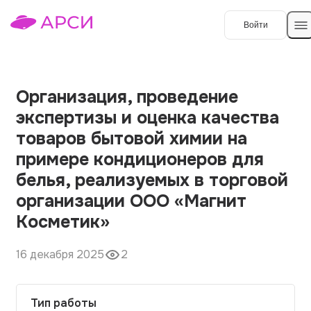
Войти
Создать работу
Организация, проведение
экспертизы и оценка качества
Темы работ
товаров бытовой химии на
примере кондиционеров для
О сервисе
белья, реализуемых в торговой
Контакты
О компании
организации ООО «Магнит
Наши гарантии
Косметик»
Порядок оплаты
16 декабря 2025
2
Вопросы и ответы
Отзывы
Тип работы