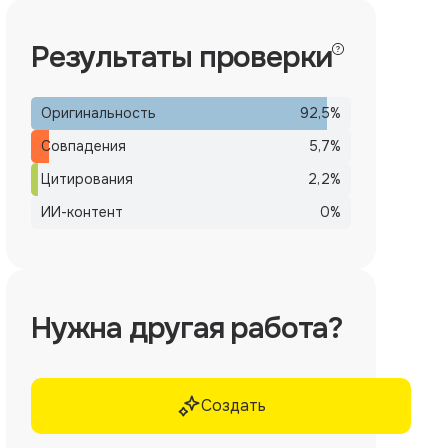
Результаты проверки
Оригинальность
92,5
%
Совпадения
5,7
%
Цитирования
2,2
%
ИИ-контент
0
%
Нужна другая работа?
Создать