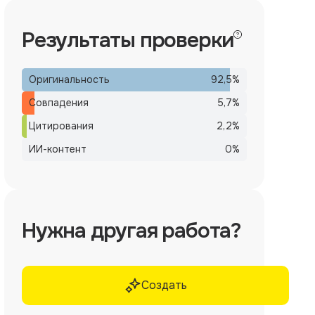
Результаты проверки
Оригинальность
92,5
%
Совпадения
5,7
%
Цитирования
2,2
%
ИИ-контент
0
%
Нужна другая работа?
Создать