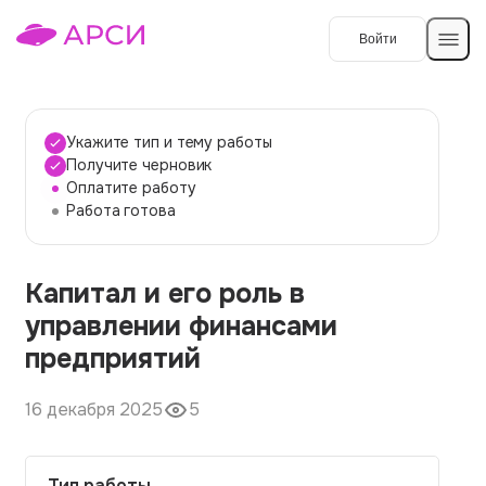
Войти
Создать работу
Укажите тип и тему работы
Получите черновик
Оплатите работу
Темы работ
Работа готова
О сервисе
Капитал и его роль в
Контакты
О компании
управлении финансами
Наши гарантии
предприятий
Порядок оплаты
16 декабря 2025
5
Вопросы и ответы
Отзывы
Тип работы