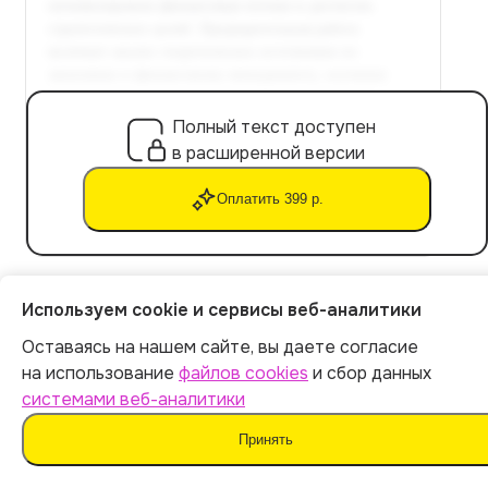
Полный текст доступен
в расширенной версии
Оплатить 399 р.
Используем cookie и сервисы веб-аналитики
Расчет стоимости
Оставаясь на нашем сайте, вы даете согласие
на использование
файлов cookies
и сбор данных
системами веб-аналитики
Экспорт файла в Word
Уникальность текста: от 90%
Принять
Не обнаруживается ИИ-детекторами
Готовая курсовая работа за 5 минут