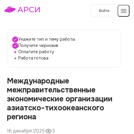
Войти
Создать работу
Укажите тип и тему работы
Получите черновик
Оплатите работу
Темы работ
Работа готова
О сервисе
Международные
Контакты
О компании
межправительственные
Наши гарантии
экономические организации
Порядок оплаты
азиатско-тихоокеанского
региона
Вопросы и ответы
Отзывы
16 декабря 2025
3