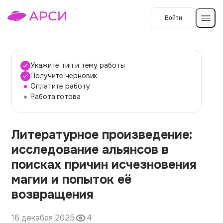
Войти
Создать работу
Укажите тип и тему работы
Получите черновик
Оплатите работу
Темы работ
Работа готова
О сервисе
Литературное произведение:
Контакты
О компании
исследование альянсов в
Наши гарантии
поисках причин исчезновения
Порядок оплаты
магии и попыток её
возвращения
Вопросы и ответы
Отзывы
16 декабря 2025
4