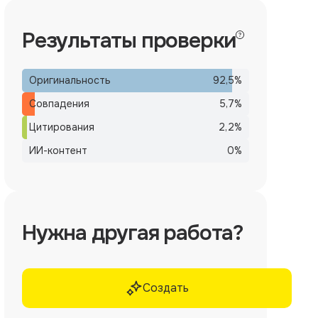
Результаты проверки
Оригинальность
92,5
%
Совпадения
5,7
%
Цитирования
2,2
%
ИИ-контент
0
%
Нужна другая работа?
Создать