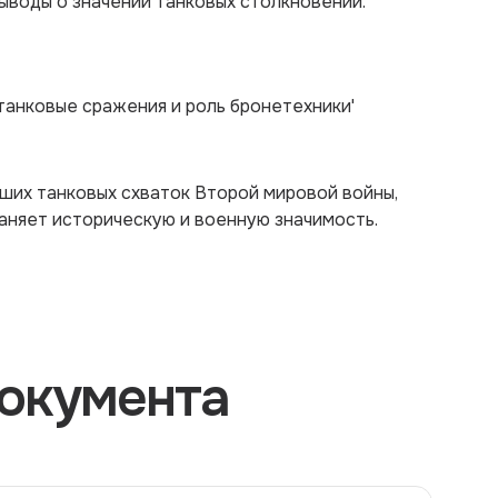
выводы о значении танковых столкновений.
 танковые сражения и роль бронетехники'
йших танковых схваток Второй мировой войны,
аняет историческую и военную значимость.
окумента