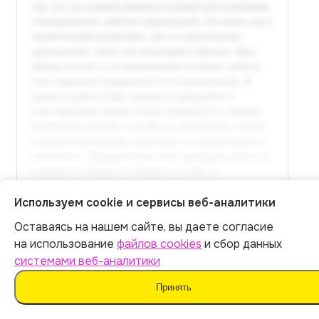
Используем cookie и сервисы веб-аналитики
Полный текст доступен
в расширенной версии
Оставаясь на нашем сайте, вы даете согласие
Итог:
399
р.
на использование
файлов cookies
и сбор данных
Оплатить 399 р.
системами веб-аналитики
Оплатить
Принять