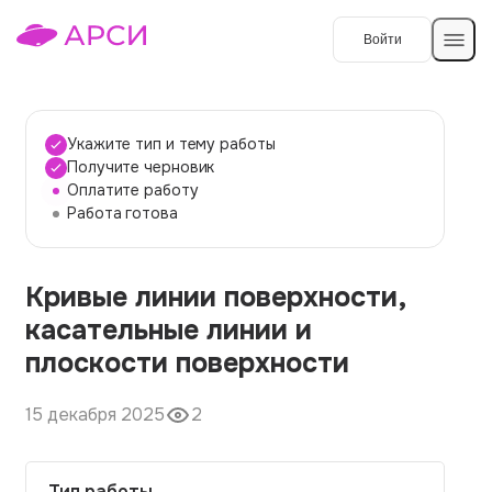
Войти
Создать работу
Укажите тип и тему работы
Получите черновик
Оплатите работу
Темы работ
Работа готова
О сервисе
Кривые линии поверхности,
Контакты
О компании
касательные линии и
Наши гарантии
плоскости поверхности
Порядок оплаты
15 декабря 2025
2
Вопросы и ответы
Отзывы
Тип работы