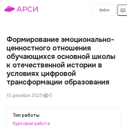
Войти
Создать работу
Формирование эмоционально-
ценностного отношения
Темы работ
обучающихся основной школы
к отечественной истории в
О сервисе
условиях цифровой
Контакты
О компании
трансформации образования
Наши гарантии
15 декабря 2025
5
Порядок оплаты
Вопросы и ответы
Тип работы
Отзывы
Курсовая работа