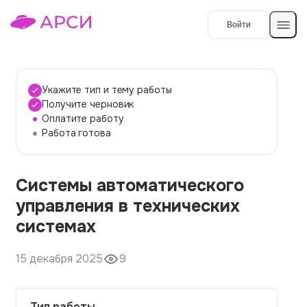
Войти
Создать работу
Укажите тип и тему работы
Получите черновик
Оплатите работу
Темы работ
Работа готова
О сервисе
Системы автоматического
Контакты
О компании
управления в технических
Наши гарантии
системах
Порядок оплаты
15 декабря 2025
9
Вопросы и ответы
Отзывы
Тип работы