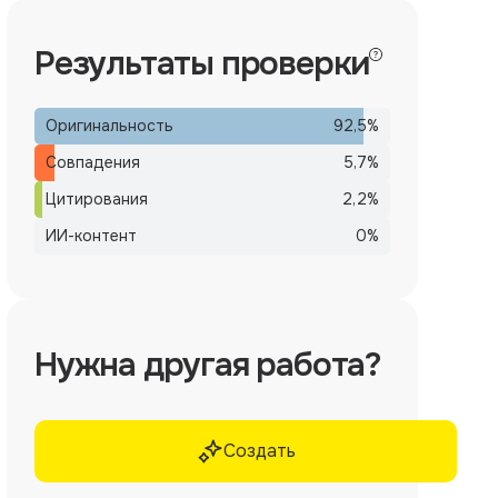
Результаты проверки
Оригинальность
92,5
%
Совпадения
5,7
%
Цитирования
2,2
%
ИИ-контент
0
%
Нужна другая работа?
Создать