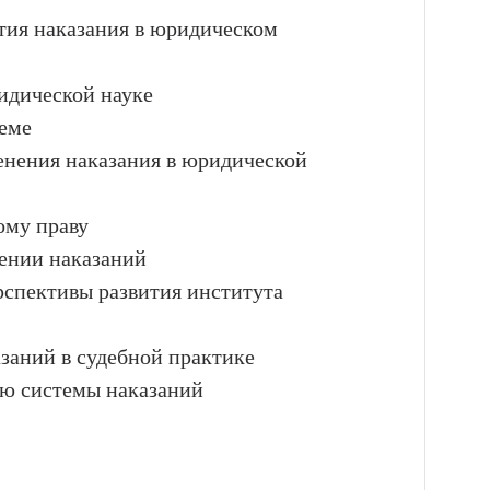
ятия наказания в юридическом
идической науке
теме
енения наказания в юридической
ому праву
ении наказаний
рспективы развития института
заний в судебной практике
ю системы наказаний