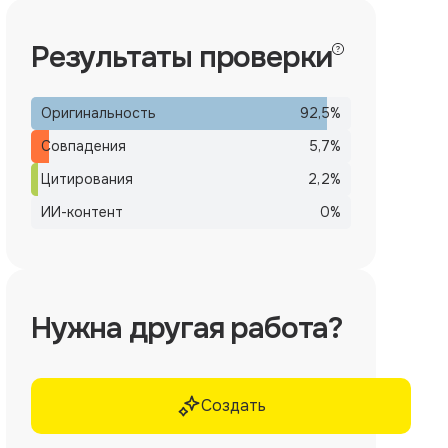
Результаты проверки
Оригинальность
92,5
%
Совпадения
5,7
%
Цитирования
2,2
%
ИИ-контент
0
%
Нужна другая работа?
Создать