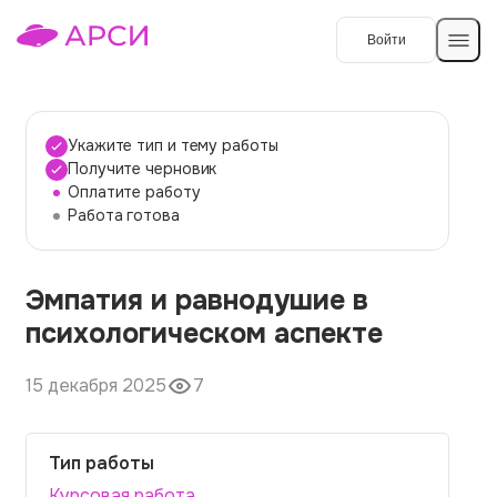
Войти
Создать работу
Укажите тип и тему работы
Получите черновик
Оплатите работу
Темы работ
Работа готова
О сервисе
Эмпатия и равнодушие в
Контакты
О компании
психологическом аспекте
Наши гарантии
15 декабря 2025
7
Порядок оплаты
Вопросы и ответы
Тип работы
Отзывы
Курсовая работа