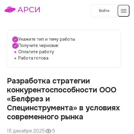
Войти
Создать работу
Укажите тип и тему работы
Получите черновик
Оплатите работу
Темы работ
Работа готова
О сервисе
Разработка стратегии
Контакты
О компании
конкурентоспособности ООО
Наши гарантии
«Белфрез и
Порядок оплаты
Специнструмента» в условиях
современного рынка
Вопросы и ответы
Отзывы
15 декабря 2025
5