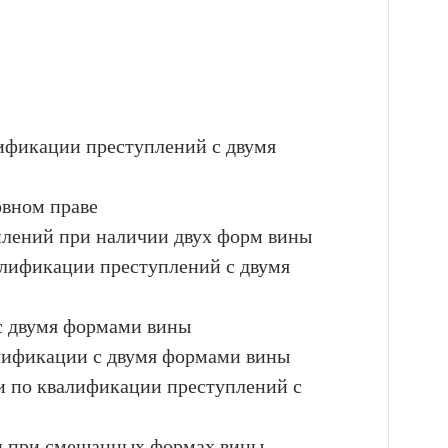
лификации преступлений с двумя
овном праве
лений при наличии двух форм вины
алификации преступлений с двумя
 с двумя формами вины
алификации с двумя формами вины
и по квалификации преступлений с
и при смешанных формах вины