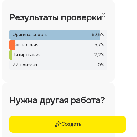
Результаты проверки
Оригинальность
92,5
%
Совпадения
5,7
%
Цитирования
2,2
%
ИИ-контент
0
%
Нужна другая работа?
Создать