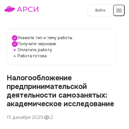
Войти
Создать работу
Укажите тип и тему работы
Получите черновик
Оплатите работу
Темы работ
Работа готова
О сервисе
Налогообложение
Контакты
О компании
предпринимательской
Наши гарантии
деятельности самозанятых:
Порядок оплаты
академическое исследование
Вопросы и ответы
15 декабря 2025
2
Отзывы