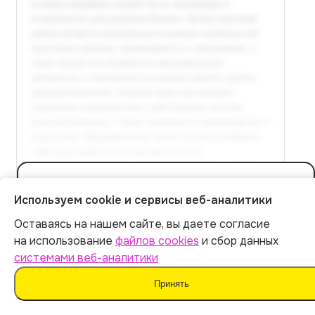
Полный текст доступен
Используем cookie и сервисы веб-аналитики
в расширенной версии
Оставаясь на нашем сайте, вы даете согласие
Оплатить 399 р.
Итог:
399
р.
на использование
файлов cookies
и сбор данных
системами веб-аналитики
Оплатить
Принять
Методы повышения налоговой