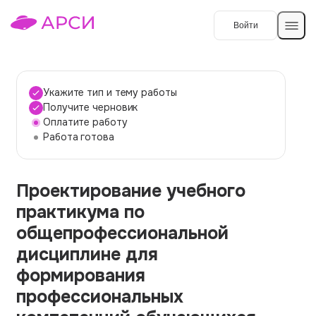
Войти
Создать работу
Укажите тип и тему работы
Получите черновик
Оплатите работу
Темы работ
Работа готова
О сервисе
Проектирование учебного
Контакты
О компании
практикума по
Наши гарантии
общепрофессиональной
Порядок оплаты
дисциплине для
формирования
Вопросы и ответы
профессиональных
Отзывы