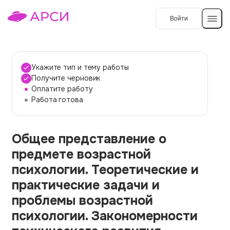
Войти
Создать работу
Укажите тип и тему работы
Получите черновик
Оплатите работу
Темы работ
Работа готова
О сервисе
Общее представление о
Контакты
О компании
предмете возрастной
Наши гарантии
психологии. Теоретические и
Порядок оплаты
практические задачи и
проблемы возрастной
Вопросы и ответы
психологии. Закономерности
Отзывы