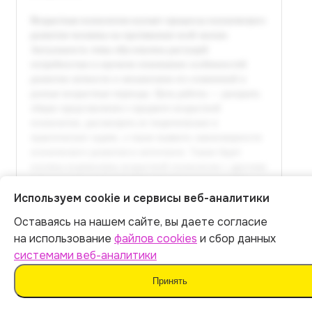
Используем cookie и сервисы веб-аналитики
Оставаясь на нашем сайте, вы даете согласие
Итог:
399
р.
на использование
файлов cookies
и сбор данных
системами веб-аналитики
Оплатить
Принять
Полный текст доступен