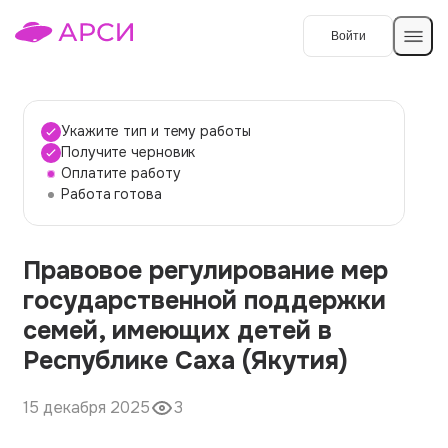
Войти
Создать работу
Укажите тип и тему работы
Получите черновик
Оплатите работу
Темы работ
Работа готова
О сервисе
Правовое регулирование мер
Контакты
О компании
государственной поддержки
Наши гарантии
семей, имеющих детей в
Порядок оплаты
Республике Саха (Якутия)
Вопросы и ответы
15 декабря 2025
3
Отзывы