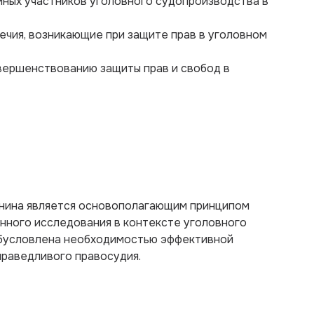
 иных участников уголовного судопроизводства в
ечия, возникающие при защите прав в уголовном
вершенствованию защиты прав и свобод в
анина является основополагающим принципом
янного исследования в контексте уголовного
обусловлена необходимостью эффективной
праведливого правосудия.