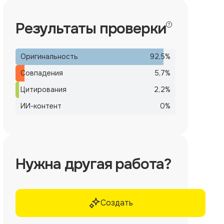
Результаты проверки
Оригинальность
92,5
%
Совпадения
5,7
%
Цитирования
2,2
%
ИИ-контент
0
%
Нужна другая работа?
Создать