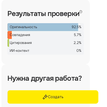
Результаты проверки
Оригинальность
92,5
%
Совпадения
5,7
%
Цитирования
2,2
%
ИИ-контент
0
%
Нужна другая работа?
Создать