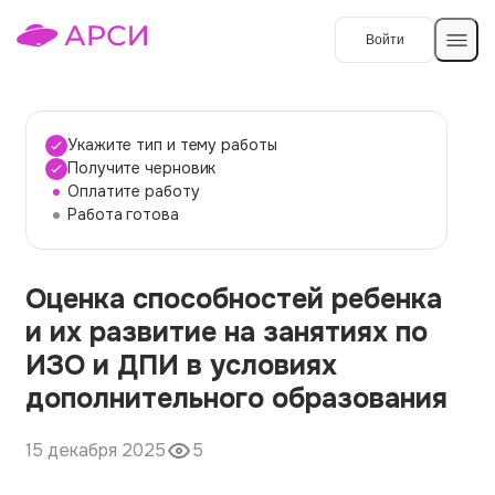
Войти
Создать работу
Укажите тип и тему работы
Получите черновик
Оплатите работу
Темы работ
Работа готова
О сервисе
Оценка способностей ребенка
Контакты
О компании
и их развитие на занятиях по
Наши гарантии
ИЗО и ДПИ в условиях
Порядок оплаты
дополнительного образования
Вопросы и ответы
15 декабря 2025
5
Отзывы