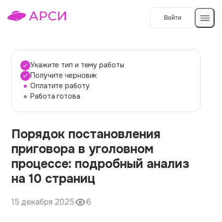
Войти
Создать работу
Укажите тип и тему работы
Получите черновик
Оплатите работу
Темы работ
Работа готова
О сервисе
Порядок постановления
Контакты
О компании
приговора в уголовном
Наши гарантии
процессе: подробный анализ
Порядок оплаты
на 10 страниц
Вопросы и ответы
15 декабря 2025
6
Отзывы