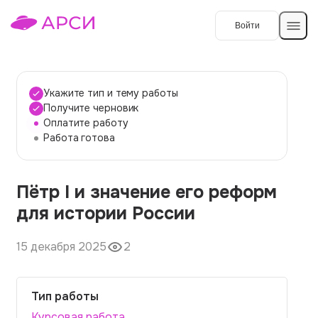
Войти
Создать работу
Укажите тип и тему работы
Получите черновик
Оплатите работу
Темы работ
Работа готова
О сервисе
Пётр I и значение его реформ
Контакты
О компании
для истории России
Наши гарантии
15 декабря 2025
2
Порядок оплаты
Вопросы и ответы
Тип работы
Отзывы
Курсовая работа