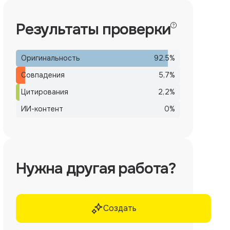
Результаты проверки
Оригинальность
92,5
%
Совпадения
5,7
%
Цитирования
2,2
%
ИИ-контент
0
%
Нужна другая работа?
Создать