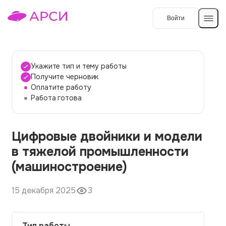
Войти
Создать работу
Укажите тип и тему работы
Получите черновик
Оплатите работу
Темы работ
Работа готова
О сервисе
Цифровые двойники и модели
Контакты
О компании
в тяжелой промышленности
Наши гарантии
(машиностроение)
Порядок оплаты
15 декабря 2025
3
Вопросы и ответы
Отзывы
Тип работы