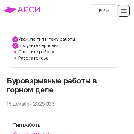
Войти
Создать работу
Укажите тип и тему работы
Получите черновик
Оплатите работу
Темы работ
Работа готова
О сервисе
Буровзрывные работы в
Контакты
О компании
горном деле
Наши гарантии
15 декабря 2025
3
Порядок оплаты
Вопросы и ответы
Тип работы
Отзывы
Курсовая работа