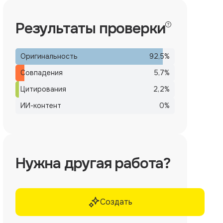
Результаты проверки
Оригинальность
92,5
%
Совпадения
5,7
%
Цитирования
2,2
%
ИИ-контент
0
%
Нужна другая работа?
Создать