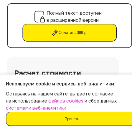
Полный текст доступен
в расширенной версии
Оплатить 399 р.
Расчет стоимости
Используем cookie и сервисы веб-аналитики
Экспорт файла в Word
Оставаясь на нашем сайте, вы даете согласие
Уникальность текста: от 90%
на использование
файлов cookies
и сбор данных
Не обнаруживается ИИ-детекторами
системами веб-аналитики
Готовая курсовая работа за 5 минут
Принять
Скрыть работу
+
69
р.