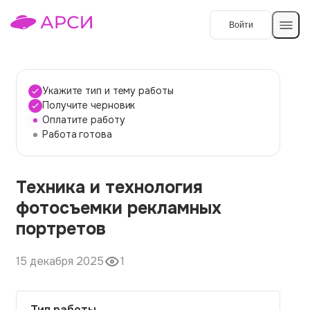
Войти
Создать работу
Укажите тип и тему работы
Получите черновик
Оплатите работу
Темы работ
Работа готова
О сервисе
Техника и технология
Контакты
О компании
фотосъемки рекламных
Наши гарантии
портретов
Порядок оплаты
15 декабря 2025
1
Вопросы и ответы
Отзывы
Тип работы