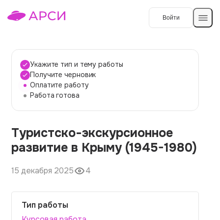
Войти
Создать работу
Укажите тип и тему работы
Получите черновик
Оплатите работу
Темы работ
Работа готова
О сервисе
Туристско-экскурсионное
Контакты
О компании
развитие в Крыму (1945-1980)
Наши гарантии
15 декабря 2025
4
Порядок оплаты
Вопросы и ответы
Тип работы
Отзывы
Курсовая работа