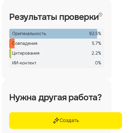
Результаты проверки
Оригинальность
92,5
%
Совпадения
5,7
%
Цитирования
2,2
%
ИИ-контент
0
%
Нужна другая работа?
Создать