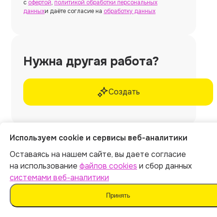
с
офертой
,
политикой обработки персональных
данных
и даёте согласие на
обработку данных
Нужна другая работа?
Создать
Используем cookie и сервисы веб-аналитики
Нужна
курсовая работа
Оставаясь на нашем сайте, вы даете согласие
без использования
на использование
файлов cookies
и сбор данных
системами веб-аналитики
ИИ и шаблонов?
Принять
Закажите у профессиональных экспертов
Work5