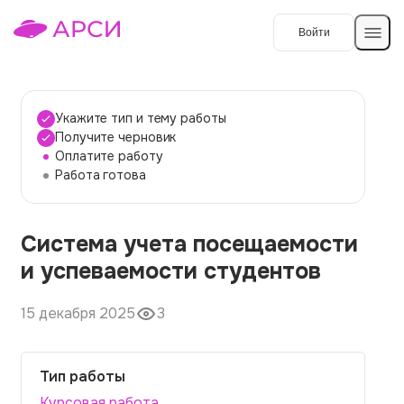
Войти
Создать работу
Укажите тип и тему работы
Получите черновик
Оплатите работу
Темы работ
Работа готова
О сервисе
Система учета посещаемости
Контакты
О компании
и успеваемости студентов
Наши гарантии
15 декабря 2025
3
Порядок оплаты
Вопросы и ответы
Тип работы
Отзывы
Курсовая работа