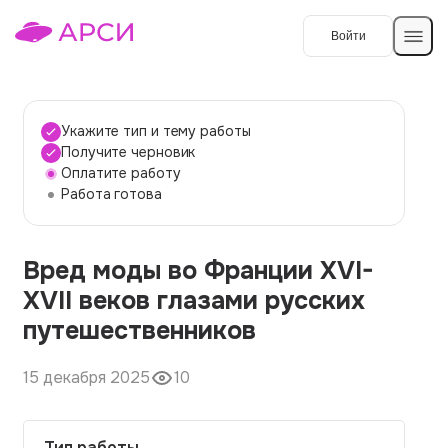
Войти
Создать работу
Укажите тип и тему работы
Получите черновик
Оплатите работу
Темы работ
Работа готова
О сервисе
Вред моды во Франции XVI-
Контакты
О компании
XVII веков глазами русских
Наши гарантии
путешественников
Порядок оплаты
15 декабря 2025
10
Вопросы и ответы
Отзывы
Тип работы