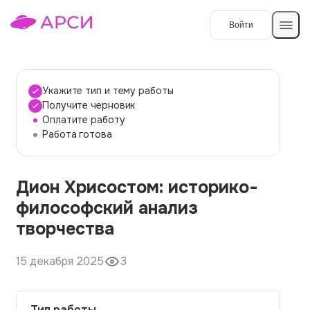
Войти
Создать работу
Укажите тип и тему работы
Получите черновик
Оплатите работу
Темы работ
Работа готова
О сервисе
Дион Хрисостом: историко-
Контакты
О компании
философский анализ
Наши гарантии
творчества
Порядок оплаты
15 декабря 2025
3
Вопросы и ответы
Отзывы
Тип работы