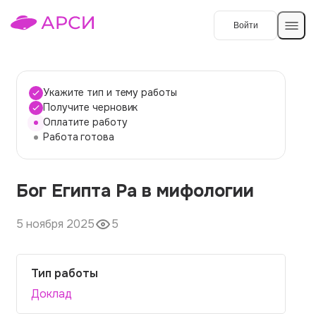
Войти
Создать работу
Укажите тип и тему работы
Получите черновик
Оплатите работу
Темы работ
Работа готова
О сервисе
Бог Египта Ра в мифологии
Контакты
О компании
Наши гарантии
5 ноября 2025
5
Порядок оплаты
Тип работы
Вопросы и ответы
Доклад
Отзывы