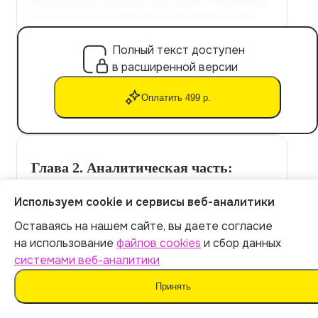
Полный текст доступен
в расширенной версии
Оплатить 499 р.
Глава 2. Аналитическая часть:
методика и эмпирика
Используем cookie и сервисы веб-аналитики
2.1. Разработка методики и критериев
Оставаясь на нашем сайте, вы даете согласие
Итог:
499
р.
оценки факторов
на использование
файлов cookies
и сбор данных
системами веб-аналитики
Формализация критериев ранжирования факторов
Оплатить
Принять
SWOT и алгоритма перехода к стратегическим
инициативам.