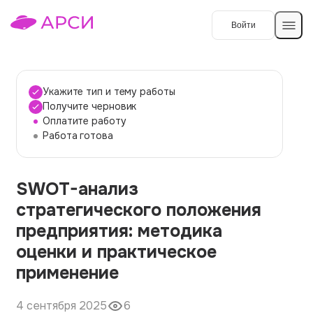
Войти
Создать работу
Укажите тип и тему работы
Получите черновик
Оплатите работу
Темы работ
Работа готова
О сервисе
SWOT-анализ
Контакты
О компании
стратегического положения
Наши гарантии
предприятия: методика
Порядок оплаты
оценки и практическое
применение
Вопросы и ответы
Отзывы
4 сентября 2025
6